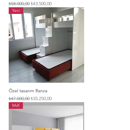
Normal Fiyat
İndirimli Fiyat
₺58.000,00
₺43.500,00
Yeni
Özel tasarım Ranza
Normal Fiyat
İndirimli Fiyat
₺47.000,00
₺35.250,00
Mdf