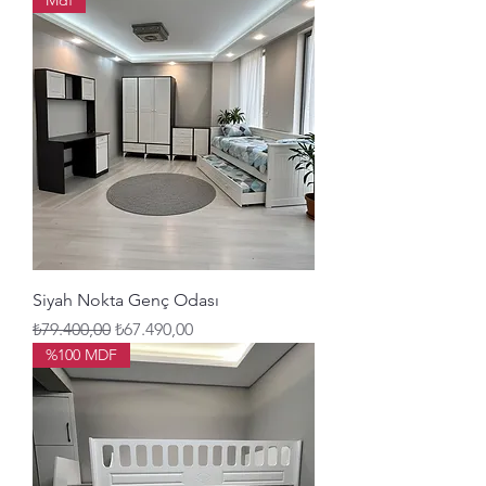
Mdf
Siyah Nokta Genç Odası
Normal Fiyat
İndirimli Fiyat
₺79.400,00
₺67.490,00
%100 MDF