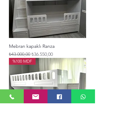
Mebran kapaklı Ranza
Normal Fiyat
İndirimli Fiyat
₺43.000,00
₺36.550,00
%100 MDF