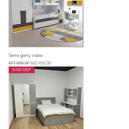
Serra genç odası
Normal Fiyat
İndirimli Fiyat
₺77.000,00
₺65.450,00
%100 MDF