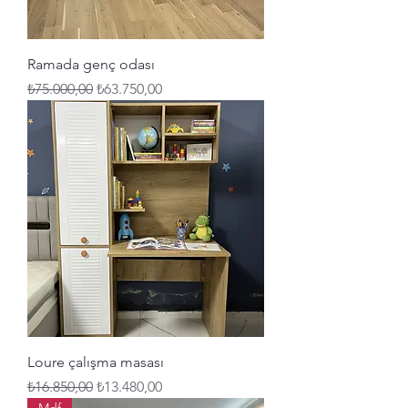
Ramada genç odası
Normal Fiyat
İndirimli Fiyat
₺75.000,00
₺63.750,00
Loure çalışma masası
Normal Fiyat
İndirimli Fiyat
₺16.850,00
₺13.480,00