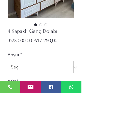
4 Kapaklı Genç Dolabı
Normal
İndirimli
 ₺23.000,00 
₺17.250,00
Fiyat
Fiyat
Boyut
*
Adet
*
Sepete Ekle