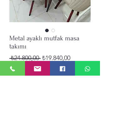
Metal ayaklı mutfak masa
takımı
Normal
İndirimli
 ₺24.800,00 
₺19.840,00
Fiyat
Fiyat
Adet
*
Sepete Ekle