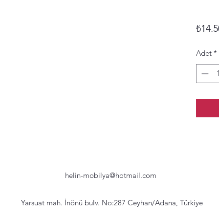
₺14.5
Adet
*
helin-mobilya@hotmail.com
Yarsuat mah. İnönü bulv. No:287 Ceyhan/Adana, Türkiye