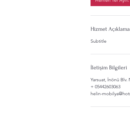
Hemen Yer Ayırt
Hizmet Açıklama
Subtitle
İletişim Bilgileri
Yarsuat, İnönü Blv
+ 05442603063
helin-mobilya@hot