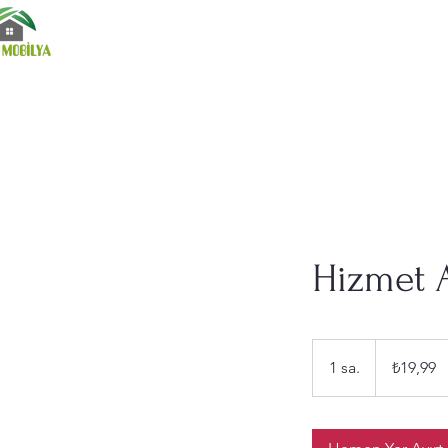
Hizmet 
₺19,99
Türk
1 sa.
1
₺19,99
lirası
s
a