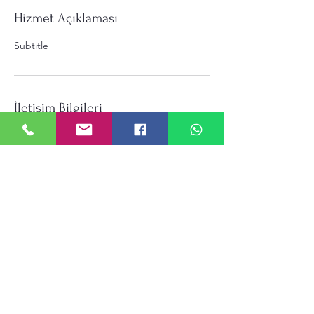
Hizmet Açıklaması
Subtitle
İletişim Bilgileri
Yarsuat, İnönü Blv. No:287, 01960
Ceyhan/Adana, Türkiye
+ 05442603063
helin-mobilya@hotmail.com
helin-mobilya@hotmail.com
Yarsuat mah. İnönü bulv. No:287