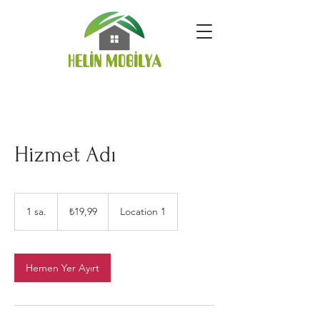
Hizmet Adı
₺19,99
Türk
1 sa.
1
₺19,99
Location 1
lirası
s
a
Hemen Yer Ayırt